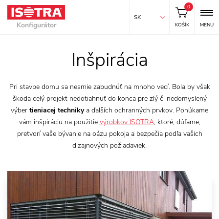
0
SK
Konfigurátor
KOŠÍK
MENU
Inšpirácia
Pri stavbe domu sa nesmie zabudnúť na mnoho vecí. Bola by však
škoda celý projekt nedotiahnuť do konca pre zlý či nedomyslený
výber
tieniacej techniky
a ďalších ochranných prvkov. Ponúkame
vám inšpiráciu na použitie
výrobkov ISOTRA
, ktoré, dúfame,
pretvorí vaše bývanie na oázu pokoja a bezpečia podľa vašich
dizajnových požiadaviek.