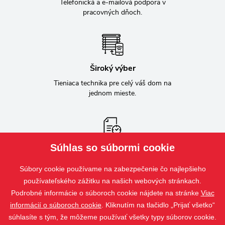
Telefonická a e-mailová podpora v
pracovných dňoch.
Široký výber
Tieniaca technika pre celý váš dom na
jednom mieste.
Súhlas so súbormi cookie
Informácie o zákazke
Priebežná komunikácia o stave zákazky.
Súbory cookie používame na zabezpečenie čo najlepšieho
používateľského zážitku na našich webových stránkach.
Podrobné informácie o súboroch cookie nájdete na stránke
Viac
informácií o súboroch cookie
. Kliknutím na tlačidlo „Prijať všetko“
Bílovecká 2411/1, 746 01 Opava, Česká republika
súhlasíte s tým, že môžeme používať všetky typy súborov cookie.
+420 800 800 110